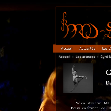
Accueil
Actualités
Les C
Accueil
Les artistes
Cyril M
>
>
C
D
Né en 1983 Cyril Mitilia
Bessy. en février 1993. I