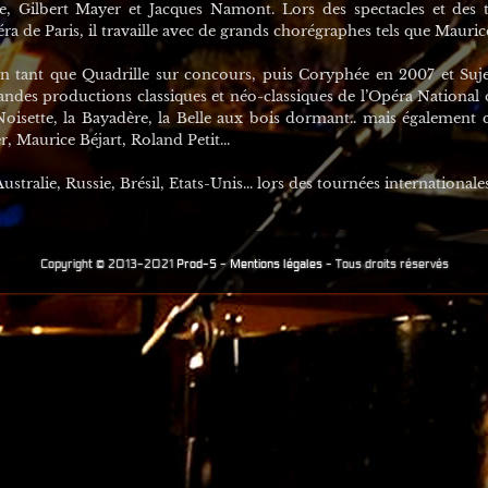
, Gilbert Mayer et Jacques Namont. Lors des spectacles et des t
éra de Paris, il travaille avec de grands chorégraphes tels que Mauri
tant que Quadrille sur concours, puis Coryphée en 2007 et Sujet 
andes productions classiques et néo-classiques de l’Opéra National de
oisette, la Bayadère, la Belle aux bois dormant.. mais également
 Maurice Béjart, Roland Petit...
stralie, Russie, Brésil, Etats-Unis... lors des tournées international
Copyright © 2013-2021
Prod-S
-
Mentions légales
-
Tous droits réservés