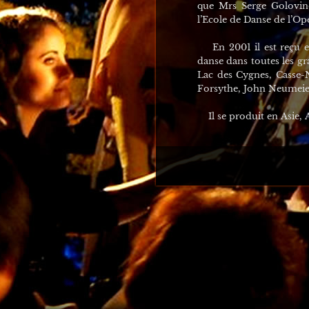
que Mrs Serge Golovine
l’Ecole de Danse de l’Op
En 2001 il est reçu en 
danse dans toutes les gr
Lac des Cygnes, Casse-N
Forsythe, John Neumeier,
Il se produit en Asie, Au