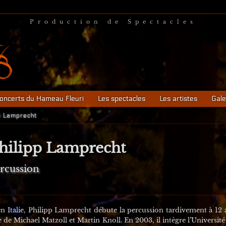
Production de Spectacles
oncerts du Hameau Fleuri
Les spectacles
Les artistes
Gale
p Lamprecht
hilipp Lamprecht
rcussion
talie, Philipp Lamprecht débute la percussion tardivement à 12 a
e de Michael Matzoll et Martin Knoll. En 2003, il intègre l’Univers