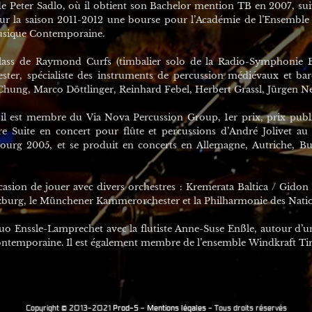
 de Peter Sadlo, où il obtient son Bachelor mention TB en 2007, s
our la saison 2011-2012 une bourse pour l’Académie de l’Ensemble
usique Contemporaine.
ass de Raymond Curfs (timbalier solo de la Radio-Symphonie Ba
ster, spécialiste des instruments de percussion médiévaux et baroq
hung, Marco Döttlinger, Reinhard Febel, Herbert Grassl, Jürgen 
 est membre du Via Nova Percussion Group, 1er prix, prix public
re Suite en concert pour flûte et percussions d’André Jolivet au
rg 2005, et se produit en concerts en Allemagne, Autriche, Bulga
sion de jouer avec divers orchestres : Kremerata Baltica / Gidon 
alzburg, le Münchener Kammerorchester et la Philharmonie des Nati
 Enssle-Lamprechet avec la flutiste Anne-Suse Enßle, autour d’un
ntemporaine. Il est également membre de l’ensemble Windkraft Tir
Copyright © 2013-2021
Prod-S
-
Mentions légales
-
Tous droits réservés