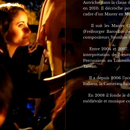
Autriche dans la classe
en 2010. Il décroche p
cadre d’un Master en M
Il suit les Master Cl
(Freiburger Barockorche
compositeurs Younhee C
Entre 2004 et 2007, il
interprétation de l'œuv
Percussions au Luxembou
Taiwan.
Il a depuis 2006 l’occa
Italiana, la Camerata S
En 2008 il fonde le duo
médiévale et musique co