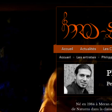
Accueil
Actualités
Les C
Accueil
Les artistes
Philip
>
>
P
Pe
Né en 1984 à Meran en I
de Naturns dans la class