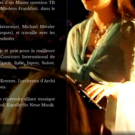
uivi d’un Master mention TB
 Modern Frankfurt, dans le
varoise), Michael Metzler
ues), et travaille avec les
Neuhofer…
 et prix pour la meilleure
 Concours International de
rie, Italie, Japon, Suisse,
Kremer, l'orchestra d'Archi
ons.
 répertoire alliant musique
ol, Kapelle für Neue Musik.